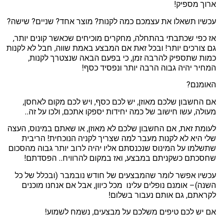
ארוך מספיק!
עכשיו תשאלו את עצמכם כמה לקנות? מוצר אחד? שניים? שישה?
אז כפי שכתבתי בהתחלה, מחקרים מוכיחים שכאשר קונים יותר,
גם צורכים יותר! ובכל זאת אם המבצע באמת שווה, חבל לא לקנות
כמות שתספיק להרבה זמן, כי בפעם הבאה שנצטרך לקנות,
המחיר יהיה גבוה הרבה יותר ונפסיד כסף!
האומנם?
אם החשבון שלכם מאוזן, יש לכם כסף, ויש לכם מקום לאחסן,
מעולה, עשו חישוב של כמה יחידות יספקו אתכם, ולכו על זה..
לעומת זאת, אם החשבון שלכם לא מאוזן, או שאתם במינוס, העצה
שלי היא לא לקנות מעבר למה שצריך לקניה הנוכחית! הריבית
שתשלמו על המינוס שנכנסתם אליו יהיה לרוב יותר גבוה מהסכום
שחסכתם כשקניתם במבצע, ואז במקום להרוויח.. הפסדתם!
עכשיו אפשר לומר שהמבצעים של חודש נובמבר (ובכלל של כל
השנה)– אומנם נופלים עלינו מכל כיוון, אבל אם אנחנו מוכנים
לקראתם, גם אותם נעבור בשלום!
אם יש לכם טיפים משלכם על מבצעים, נשמח לשמוע!