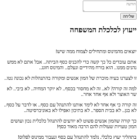
שליחה
ייעוץ לכלכלת המשפחה
יוצאים מהמינוס ומתחילים לצמוח ממה שיש!
אתם עובדים כל כך קשה כדי להכניס כסף הביתה.. אבל אתם לא ממש
נהנים ממנו.. הוא בורח מהידיים ונעלם.. והמינוס חוגג..
זו לצערנו בעיה מוכרת של המון אנשים ומקורה בהתנהלות לא נכונה נטו..
למה זה קורה? לא.. זה לא מחסור בכסף.. לא יוקר המחיה.. לא ביבי.. לא
שר האוצר ולא אף אחד אחר..
זה קורה כי אף אחד לא לימד אותנו להתנהל עם כסף.. או לדבר על כסף..
לא בגן.. לא בבית הספר.. לא בתיכון ואפילו לא באוניברסיטה..
כך קורה שהמון אנשים פשוט לא יודעים להתנהל כלכלית נכון ועושים
המון טעויות שעולות להם הרבה מאוד כסף!
בתהליך יעוץ כלכלי, נלמד להתנהל עם כסף ונעבור ממינוס לפלוס!