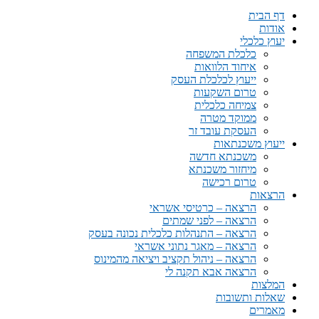
דף הבית
אודות
יעוץ כלכלי
כלכלת המשפחה
איחוד הלוואות
ייעוץ לכלכלת העסק
טרום השקעות
צמיחה כלכלית
ממוקד מטרה
העסקת עובד זר
ייעוץ משכנתאות
משכנתא חדשה
מיחזור משכנתא
טרום רכישה
הרצאות
הרצאה – כרטיסי אשראי
הרצאה – לפני שמתים
הרצאה – התנהלות כלכלית נכונה בעסק
הרצאה – מאגר נתוני אשראי
הרצאה – ניהול תקציב ויציאה מהמינוס
הרצאה אבא תקנה לי
המלצות
שאלות ותשובות
מאמרים