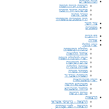
חנות מוצרים
רשימת קניות חכמה
פגישת מיקוד חיסכון
שובר מתנה
תיק מסמכים משפחתי
צור קשר
מסמכים
דף הבית
אודות
יעוץ כלכלי
כלכלת המשפחה
איחוד הלוואות
ייעוץ לכלכלת העסק
טרום השקעות
צמיחה כלכלית
ממוקד מטרה
העסקת עובד זר
ייעוץ משכנתאות
משכנתא חדשה
מיחזור משכנתא
טרום רכישה
הרצאות
הרצאה – כרטיסי אשראי
הרצאה – לפני שמתים