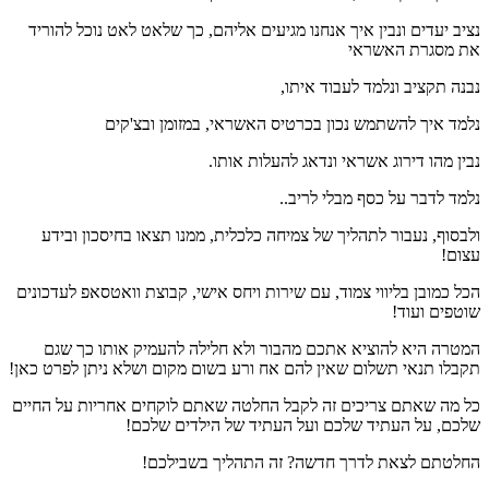
נציב יעדים ונבין איך אנחנו מגיעים אליהם, כך שלאט לאט נוכל להוריד
את מסגרת האשראי
נבנה תקציב ונלמד לעבוד איתו,
נלמד איך להשתמש נכון בכרטיס האשראי, במזומן ובצ'קים
נבין מהו דירוג אשראי ונדאג להעלות אותו.
נלמד לדבר על כסף מבלי לריב..
ולבסוף, נעבור לתהליך של צמיחה כלכלית, ממנו תצאו בחיסכון ובידע
עצום!
הכל כמובן בליווי צמוד, עם שירות ויחס אישי, קבוצת וואטסאפ לעדכונים
שוטפים ועוד!
המטרה היא להוציא אתכם מהבור ולא חלילה להעמיק אותו כך שגם
תקבלו תנאי תשלום שאין להם אח ורע בשום מקום ושלא ניתן לפרט כאן!
כל מה שאתם צריכים זה לקבל החלטה שאתם לוקחים אחריות על החיים
שלכם, על העתיד שלכם ועל העתיד של הילדים שלכם!
החלטתם לצאת לדרך חדשה? זה התהליך בשבילכם!