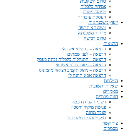
טרום השקעות
צמיחה כלכלית
ממוקד מטרה
העסקת עובד זר
ייעוץ משכנתאות
משכנתא חדשה
מיחזור משכנתא
טרום רכישה
הרצאות
הרצאה – כרטיסי אשראי
הרצאה – לפני שמתים
הרצאה – התנהלות כלכלית נכונה בעסק
הרצאה – מאגר נתוני אשראי
הרצאה – ניהול תקציב ויציאה מהמינוס
הרצאה אבא תקנה לי
המלצות
שאלות ותשובות
מאמרים
חנות מוצרים
רשימת קניות חכמה
פגישת מיקוד חיסכון
שובר מתנה
תיק מסמכים משפחתי
צור קשר
מסמכים