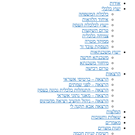
אודות
יעוץ כלכלי
כלכלת המשפחה
איחוד הלוואות
ייעוץ לכלכלת העסק
טרום השקעות
צמיחה כלכלית
ממוקד מטרה
העסקת עובד זר
ייעוץ משכנתאות
משכנתא חדשה
מיחזור משכנתא
טרום רכישה
הרצאות
הרצאה – כרטיסי אשראי
הרצאה – לפני שמתים
הרצאה – התנהלות כלכלית נכונה בעסק
הרצאה – מאגר נתוני אשראי
הרצאה – ניהול תקציב ויציאה מהמינוס
הרצאה אבא תקנה לי
המלצות
שאלות ותשובות
מאמרים
חנות מוצרים
רשימת קניות חכמה