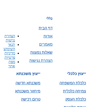
Reserved to
Franck
Bakosh.
Designed
כללי
by
Carole Karmona
– 050-
דף הבית
9462445
הצהרת
אודות
נגישות
מאמרים
תנאי
השימוש
שאלות נפוצות
מדיניות
פרטיות
הצהרת נגישות
מפת
אתר
ייעוץ כלכלי
ייעוץ משכנתא
כלכלת המשפחה
משכנתא חדשה
צמיחה כלכלית
מיחזור משכנתא
כלכלת העסק
טרום רכישה