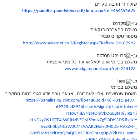
שולח די הרבה סקרים
https://panelist.panelview.co.
il/Join.aspx?ref=454191675
סקרנט
משלם בהעברה בנקאית
מספר סקרים סביר
http://www.sekernet.co.il/
Register.aspx?ReffereID=107992
פרוייקט המדגם
משלם בביימי או פייפאל או עוד כל מיני אופציות
www.midgampanel.com?ref=228123
i.asq
משלם בביימי
האמת שנחשפתי אליו לאחרונה.. אז אני טרם יודע לגבי כמות הסקרים
https://panelist-v2.cint.com/
8b44a00c-d746-4311-a437-
69725ad892bb/auth/signUp?auth-
token=
NTcwNjE3NzI4OmVkOGE2NTljLTg2Nj
ktNDkyOS1iZTE4LWRjNzBlZGM5YmIz
Zg%3D%3D&fbclid=
IwZXh0bgNhZW0CMTAAAR2Huly8M0DL
-HVXZyP_
GpYfLMtNXxiHcpQ9aQECx2GJPcOhta
gOpW2lH9U_aem_
oJQk4aTW5JptbIynPtngOg