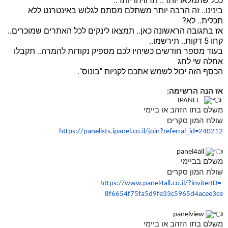
ככל שתמלאו יותר.. תרוויחו יותר..
בינינו.. זה הרבה יותר משתלם מסתם לגלוש באינטרנט ללא
תכלית.. לא?
אז בתגובה הראשונה כאן.. תמצאו לינקים לכל האתרים שמוכרים..
קחו 5 דקות.. תירשמו..
בעוד מספר חודשים כשיהיו לכם מספיק נקודות להמרה.. תקבלו
אחלה שי לחג
הכסף הזה יכול לשמש אתכם לקניות "בונוס".
אז הנה הרשימה
:
IPANEL
משלם בתו הזהב או ביימי
שולח המון סקרים
https://panelists.ipanel.co.
il/join?referral_id=240212
panel4all
משלם בביימי
שולח המון סקרים
https://www.panel4all.co.il/?
inviterID=
8f6654f75fa5d9fe33c5965d4acee3
ce
panelview
משלם בתו הזהב או ביימי