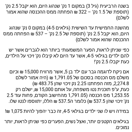
בשנה הרביעית (גיל 3) במקום 1 נק' שנהוג היום, הוא יקבל 2.5 נק'
(תוספת של 1.5 נק' – 322 ₪ הפחתה ממס ההכנסה שהוא אמור
לשלם)
מהשנה החמישית עד השישית (גילאים 4-5) במקום 0 נק' שנהוג
היום, הוא יקבל 2.5 נק' (תוספת של 2.5 נק' – 537 ₪ הפחתה ממס
ההכנסה שהוא אמור לשלם)
כפי שניתן לראות, הפער המשמעותי ביותר הוא לגברים אשר יש
להם ילדים בגילאי 4-5, אשר עד היום לא קיבלו נק' זיכוי על הילדים,
כעת יקבלו 2.5 נק'!
אם ניקח לדוגמה גבר עם ילד בן 5, אשר מרוויח 15,000 ₪ וכיום
משלם מס הכנסה בסכום של 1,791.05 ₪ (היה אמור לשלם
2,274.8, מזה הפחתנו 2.25 נק זיכוי שהן 483.75 ₪)
כעת, ע"פ תוכנית נטו משפחה, על אותם 15,000 ₪, ישלם רק
1,253.55 מס הכנסה (1,791.05 מהחישוב הקודם, פחות עוד 2.5
נק' זיכוי שהן 537.5 ₪) כלומר ה537.5 ₪ הללו, יתווספו לנטו שלו.
במידה ויש לו שני ילדים בגילאי 4-5, זה כבר יהפוך להיות 1,075 ₪!
בגילאים הקטנים יותר, ואצל נשים, הפערים כפי שניתן לראות, יותר
נמוכים.