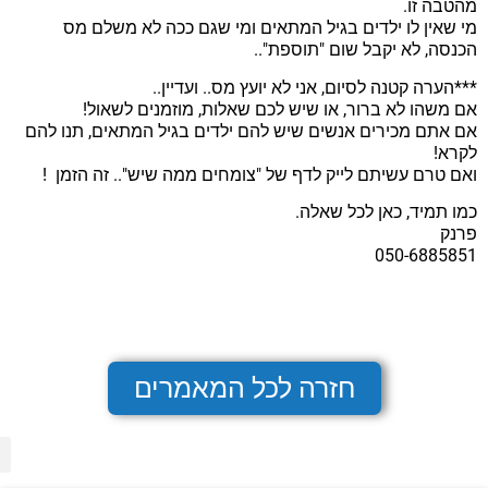
מהטבה זו.
מי שאין לו ילדים בגיל המתאים ומי שגם ככה לא משלם מס
הכנסה, לא יקבל שום "תוספת"..
***הערה קטנה לסיום, אני לא יועץ מס.. ועדיין..
אם משהו לא ברור, או שיש לכם שאלות, מוזמנים לשאול!
אם אתם מכירים אנשים שיש להם ילדים בגיל המתאים, תנו להם
לקרא!
ואם טרם עשיתם לייק לדף של "צומחים ממה שיש".. זה הזמן
!
כמו תמיד, כאן לכל שאלה.
פרנק
050-6885851
חזרה לכל המאמרים
מפ
הצהר
מדיני
תנאי