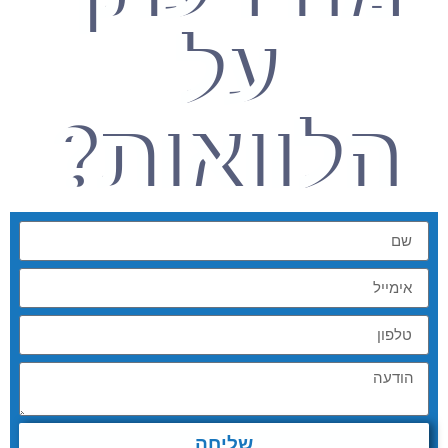
על
הלוואות?
שליחה