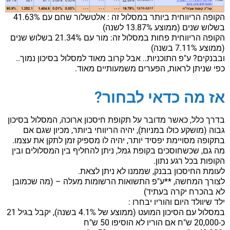
הקופה הריווחית ביותר במסלול זה : אלטשלור שחם עם 41.63%
בשלוש שנים (ממוצע 13.87% לשנה)
הקופה הריווחית פחות במסלול זה: מור עם 21.34% בשלוש שנים
(ממוצע 7.11% בשנה)
ובבנקים? ע"פ התוכניות.. אבל קרוב מאוד למסלול בסיכון נמוך..
כפי שניתן לראות, הפערים משמעותיים מאוד.
אז מה כדאי לבחור?
בדרך כלל, כאשר מדובר על תקופת חיסכון ארוכה, המסלול בסיכון
גבוה (מושקע כולו במניות), יהיה הריווחי ביותר, מכיון שגם אם
בתקופה מסויימת יפסיד יותר, יהיה לו מספיק זמן לתקן את עצמו.
מה גם, שכשחוסכים בקופת גמל, ניתן להחליף בין המסלולים ובין
הקופות בכל רגע נתון.
לעומת החיסכון בבנק, שממנו לא ניתן לצאת.
לצורך המחשה, **ע"פ התשואות הרשומות מעלה – (מה שכמובן
לא בהכרח יקרה בעתיד)
ילד שיוולד היום והוריו יבחרו :
במסלול עם הסיכון המועט (ממוצע של 4.1% בשנה), יקבל בגיל 21
כ-20,000 ש"ח אם הוריו לא הוסיפו 50 ש"ח