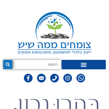
בַּחֲרוּ נכון,